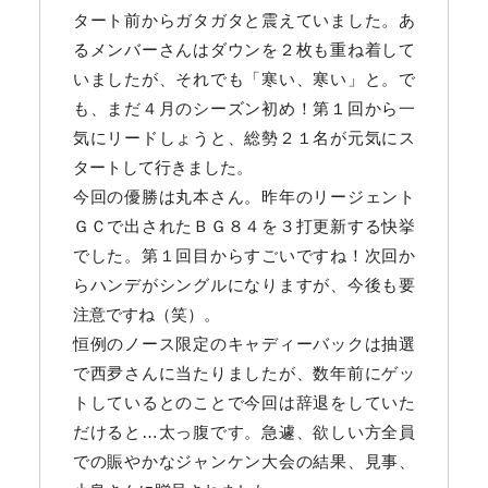
タート前からガタガタと震えていました。あ
るメンバーさんはダウンを２枚も重ね着して
いましたが、それでも「寒い、寒い」と。で
も、まだ４月のシーズン初め！第１回から一
気にリードしょうと、総勢２１名が元気にス
タートして行きました。
今回の優勝は丸本さん。昨年のリージェント
ＧＣで出されたＢＧ８４を３打更新する快挙
でした。第１回目からすごいですね！次回か
らハンデがシングルになりますが、今後も要
注意ですね（笑）。
恒例のノース限定のキャディーバックは抽選
で西夛さんに当たりましたが、数年前にゲッ
トしているとのことで今回は辞退をしていた
だけると…太っ腹です。急遽、欲しい方全員
での賑やかなジャンケン大会の結果、見事、